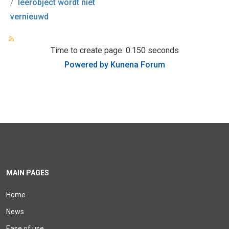
leerobject wordt niet
vernieuwd
Time to create page: 0.150 seconds
Powered by
Kunena Forum
MAIN PAGES
Home
News
Ease of use